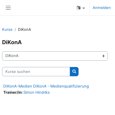
Zum Hauptinhalt
Anmelden
Website-Übersicht
Kurse
DiKonA
DiKonA
Kursbereiche
Kurse suchen
Kurse suchen
DiKonA-Medien DiKonA - Medienqualifizierung
Trainer/in:
Simon Hindriks