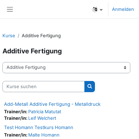
Zum Hauptinhalt
Anmelden
Website-Übersicht
Kurse
Additive Fertigung
Additive Fertigung
Kursbereiche
Kurse suchen
Kurse suchen
Add-Metall Additive Fertigung - Metalldruck
Trainer/in:
Patricia Matutat
Trainer/in:
Leif Welchert
Test Homann Testkurs Homann
Trainer/in:
Malte Homann