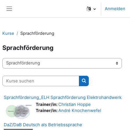
Zum Hauptinhalt
Anmelden
Website-Übersicht
Kurse
Sprachförderung
Sprachförderung
Kursbereiche
Kurse suchen
Kurse suchen
Sprachförderung_ELH Sprachförderung Elektrohandwerk
Trainer/in:
Christian Hoppe
Trainer/in:
André Knochenwefel
DaZ/DaB Deutsch als Betriebssprache